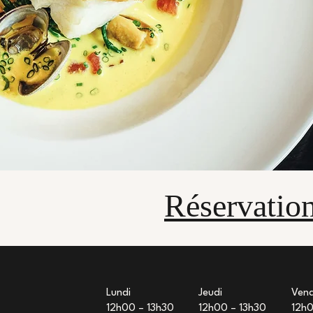
Réservatio
Lundi
Jeudi
Vend
12h00 – 13h30
12h00 – 13h30
12h0