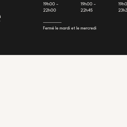
19h00 –
19h00 –
19h0
e
22h00
22h45
23h
Fermé le mardi et le mercredi