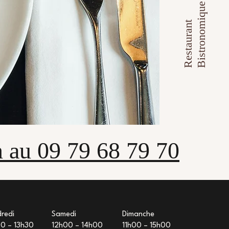
e
R
e
s
t
a
u
r
a
n
t
B
i
s
t
r
o
n
o
m
i
q
u
n au 09 79 68 79 70
redi
Samedi
Dimanche
0 – 13h30
12h00 – 14h00
11h00 – 15h00