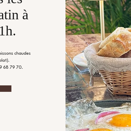
tin à
11h.
oissons chaudes
lat).
9 68 79 70.