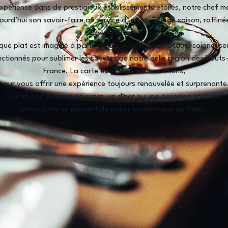
xpérience dans de prestigieux établissements étoilés, notre chef m
ourd’hui son savoir-faire au service d’une cuisine de saison, raffiné
généreuse.
ue plat est imaginé à partir de produits frais et locaux, soigneus
ectionnés pour sublimer les saveurs de notre belle région des Hauts
France. La carte évolue au fil des saisons,
pour vous offrir une expérience toujours renouvelée et surprenante
Que ce soit pour un déjeuner, un dîner ou une occasion spéciale,
venez vivre un moment de plaisir authentique au Times.