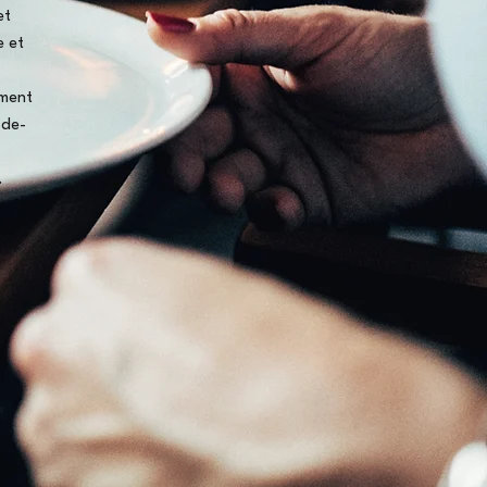
et
e et
ement
-de-
.