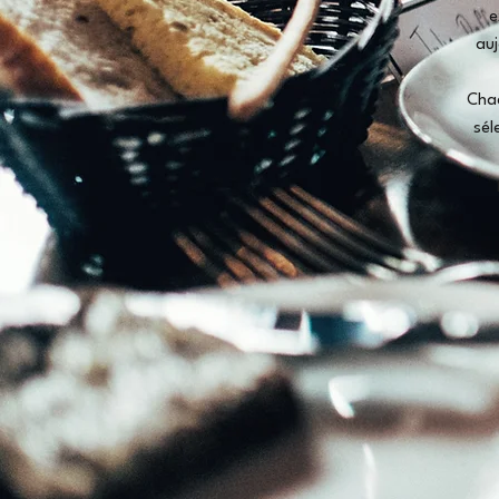
e
auj
Chaq
sél