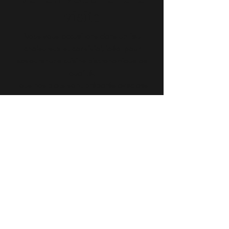
visite
Nous vous accueillons dans un lieu
chaleureux et convivial, idéal pour
savourer une cuisine bistronomique de
qualité.
Tous nos plats sont préparés avec des
produits frais et locaux, dans une
ambiance soignée et détendue.
Nous avons hâte de vous recevoir !